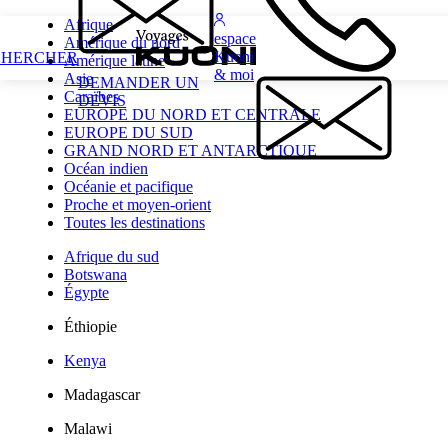
Afrique
espace
Amérique du nord
Kuoni
CHERCHER
Amérique latine
& moi
Asie
DEMANDER UN
Caraïbes
DEVIS
EUROPE DU NORD ET CENTRALE
EUROPE DU SUD
GRAND NORD ET ANTARCTIQUE
Océan indien
Océanie et pacifique
Proche et moyen-orient
Toutes les destinations
Afrique du sud
Botswana
Égypte
Éthiopie
Kenya
Madagascar
Malawi