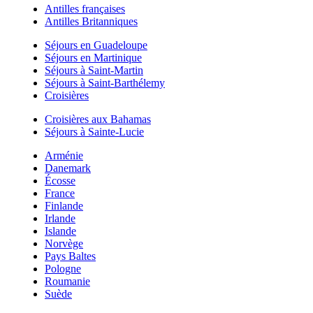
Antilles françaises
Antilles Britanniques
Séjours en Guadeloupe
Séjours en Martinique
Séjours à Saint-Martin
Séjours à Saint-Barthélemy
Croisières
Croisières aux Bahamas
Séjours à Sainte-Lucie
Arménie
Danemark
Écosse
France
Finlande
Irlande
Islande
Norvège
Pays Baltes
Pologne
Roumanie
Suède