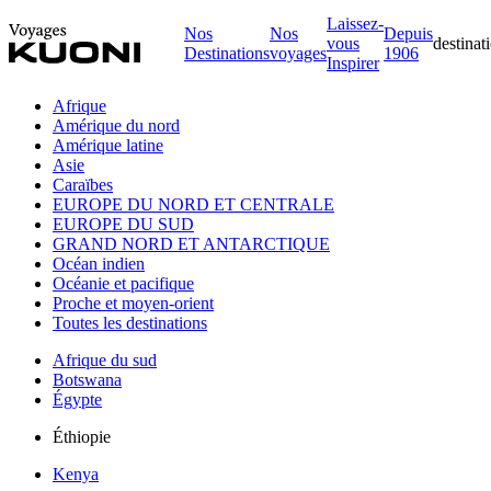
Laissez-
Nos
Nos
Depuis
vous
destinat
Destinations
voyages
1906
Inspirer
Afrique
Amérique du nord
Amérique latine
Asie
Caraïbes
EUROPE DU NORD ET CENTRALE
EUROPE DU SUD
GRAND NORD ET ANTARCTIQUE
Océan indien
Océanie et pacifique
Proche et moyen-orient
Toutes les destinations
Afrique du sud
Botswana
Égypte
Éthiopie
Kenya