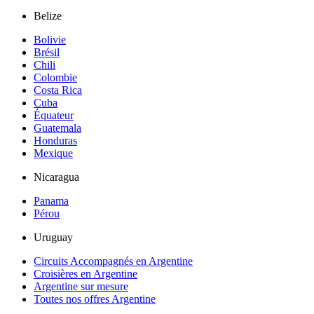
Belize
Bolivie
Brésil
Chili
Colombie
Costa Rica
Cuba
Équateur
Guatemala
Honduras
Mexique
Nicaragua
Panama
Pérou
Uruguay
Circuits Accompagnés en Argentine
Croisières en Argentine
Argentine sur mesure
Toutes nos offres Argentine