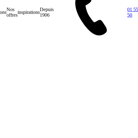
Nos
Depuis
01 55
ions
inspirations
offres
1906
50