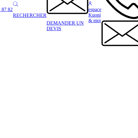
 87 82
espace
Kuoni
RECHERCHER
& moi
DEMANDER UN
DEVIS