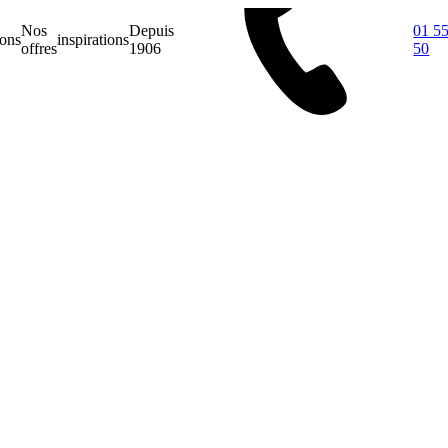
Nos
Depuis
01 55
ions
inspirations
offres
1906
50