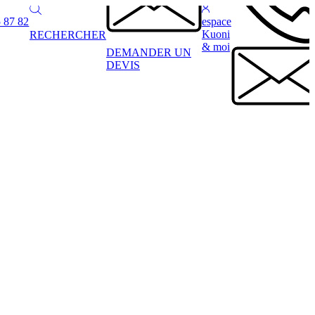
 87 82
espace
Kuoni
RECHERCHER
& moi
DEMANDER UN
DEVIS