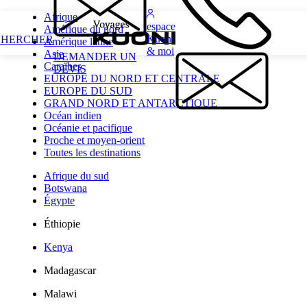
Afrique
espace
Amérique du nord
Kuoni
CHERCHER
Amérique latine
& moi
Asie
DEMANDER UN
Caraïbes
DEVIS
EUROPE DU NORD ET CENTRALE
EUROPE DU SUD
GRAND NORD ET ANTARCTIQUE
Océan indien
Océanie et pacifique
Proche et moyen-orient
Toutes les destinations
Afrique du sud
Botswana
Égypte
Éthiopie
Kenya
Madagascar
Malawi