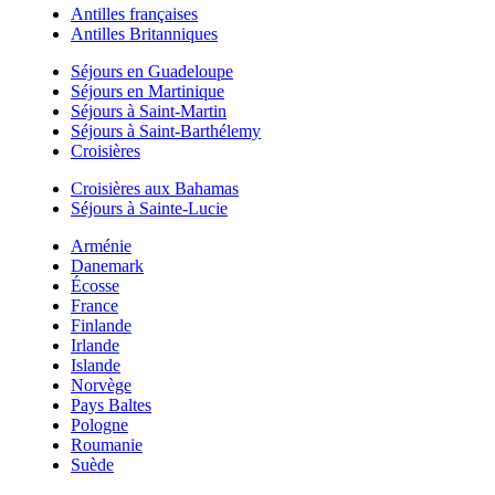
Antilles françaises
Antilles Britanniques
Séjours en Guadeloupe
Séjours en Martinique
Séjours à Saint-Martin
Séjours à Saint-Barthélemy
Croisières
Croisières aux Bahamas
Séjours à Sainte-Lucie
Arménie
Danemark
Écosse
France
Finlande
Irlande
Islande
Norvège
Pays Baltes
Pologne
Roumanie
Suède