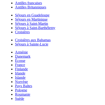
Antilles françaises
Antilles Britanniques
Séjours en Guadeloupe
Séjours en Martinique
Séjours à Saint-Martin
Séjours à Saint-Barthélemy
Croisières
Croisières aux Bahamas
Séjours à Sainte-Lucie
Arménie
Danemark
Écosse
France
Finlande
Irlande
Islande
Norvège
Pays Baltes
Pologne
Roumanie
Suède