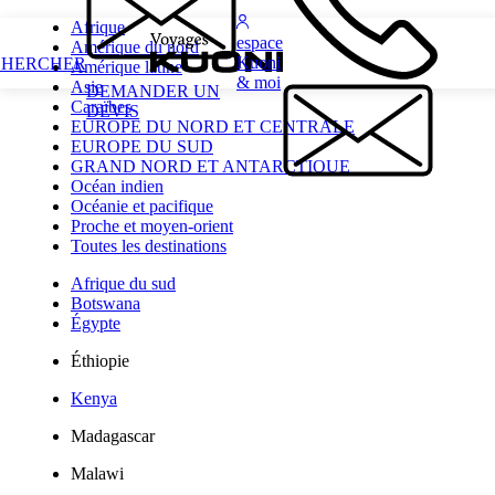
Afrique
espace
Amérique du nord
Kuoni
CHERCHER
Amérique latine
& moi
Asie
DEMANDER UN
Caraïbes
DEVIS
EUROPE DU NORD ET CENTRALE
EUROPE DU SUD
GRAND NORD ET ANTARCTIQUE
Océan indien
Océanie et pacifique
Proche et moyen-orient
Toutes les destinations
Afrique du sud
Botswana
Égypte
Éthiopie
Kenya
Madagascar
Malawi