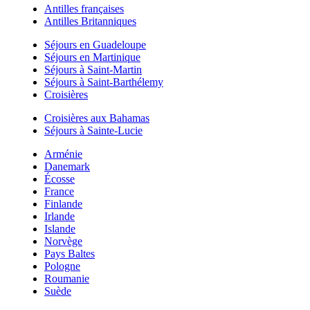
Antilles françaises
Antilles Britanniques
Séjours en Guadeloupe
Séjours en Martinique
Séjours à Saint-Martin
Séjours à Saint-Barthélemy
Croisières
Croisières aux Bahamas
Séjours à Sainte-Lucie
Arménie
Danemark
Écosse
France
Finlande
Irlande
Islande
Norvège
Pays Baltes
Pologne
Roumanie
Suède