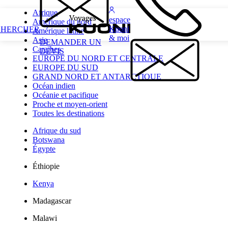
Afrique
espace
Amérique du nord
Kuoni
CHERCHER
Amérique latine
& moi
Asie
DEMANDER UN
Caraïbes
DEVIS
EUROPE DU NORD ET CENTRALE
EUROPE DU SUD
GRAND NORD ET ANTARCTIQUE
Océan indien
Océanie et pacifique
Proche et moyen-orient
Toutes les destinations
Afrique du sud
Botswana
Égypte
Éthiopie
Kenya
Madagascar
Malawi