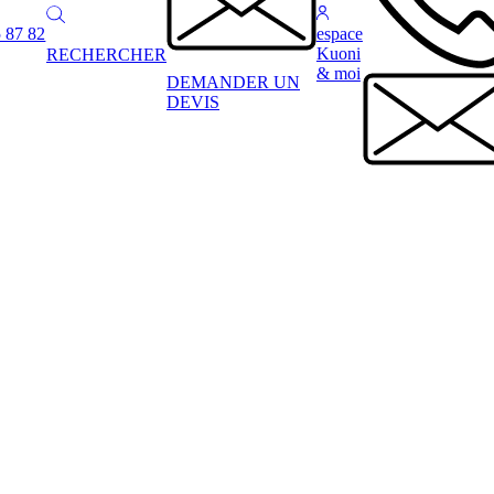
 87 82
espace
Kuoni
RECHERCHER
& moi
DEMANDER UN
DEVIS