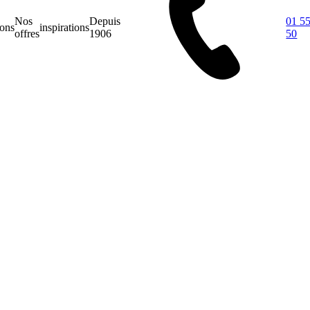
Nos
Depuis
01 55
ions
inspirations
offres
1906
50