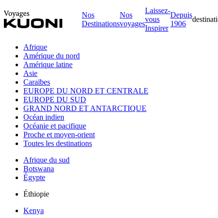
Laissez-
Nos
Nos
Depuis
vous
destinat
Destinations
voyages
1906
Inspirer
Afrique
Amérique du nord
Amérique latine
Asie
Caraïbes
EUROPE DU NORD ET CENTRALE
EUROPE DU SUD
GRAND NORD ET ANTARCTIQUE
Océan indien
Océanie et pacifique
Proche et moyen-orient
Toutes les destinations
Afrique du sud
Botswana
Égypte
Éthiopie
Kenya