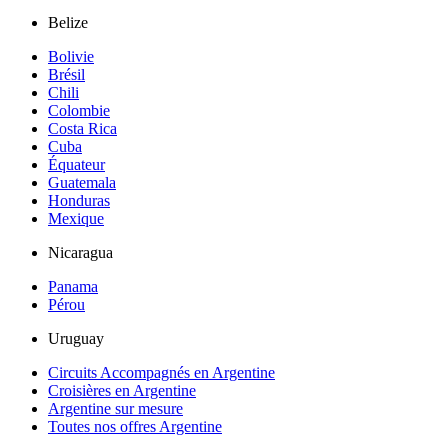
Belize
Bolivie
Brésil
Chili
Colombie
Costa Rica
Cuba
Équateur
Guatemala
Honduras
Mexique
Nicaragua
Panama
Pérou
Uruguay
Circuits Accompagnés en Argentine
Croisières en Argentine
Argentine sur mesure
Toutes nos offres Argentine