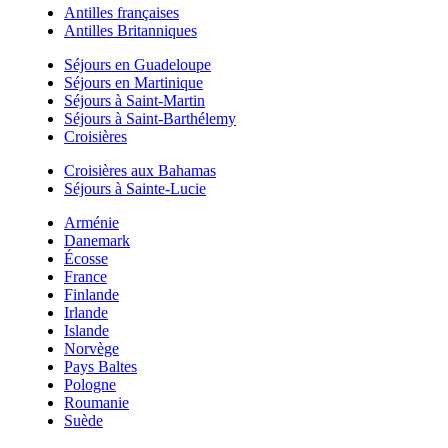
Antilles françaises
Antilles Britanniques
Séjours en Guadeloupe
Séjours en Martinique
Séjours à Saint-Martin
Séjours à Saint-Barthélemy
Croisières
Croisières aux Bahamas
Séjours à Sainte-Lucie
Arménie
Danemark
Écosse
France
Finlande
Irlande
Islande
Norvège
Pays Baltes
Pologne
Roumanie
Suède