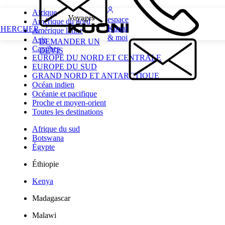
Afrique
espace
Amérique du nord
Kuoni
CHERCHER
Amérique latine
& moi
Asie
DEMANDER UN
Caraïbes
DEVIS
EUROPE DU NORD ET CENTRALE
EUROPE DU SUD
GRAND NORD ET ANTARCTIQUE
Océan indien
Océanie et pacifique
Proche et moyen-orient
Toutes les destinations
Afrique du sud
Botswana
Égypte
Éthiopie
Kenya
Madagascar
Malawi